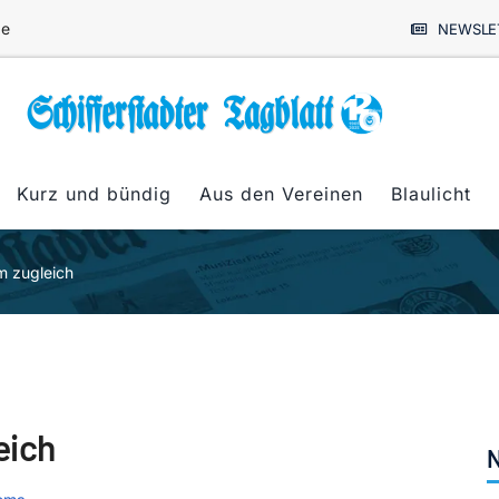
de
NEWSLE
Kurz und bündig
Aus den Vereinen
Blaulicht
m zugleich
eich
N