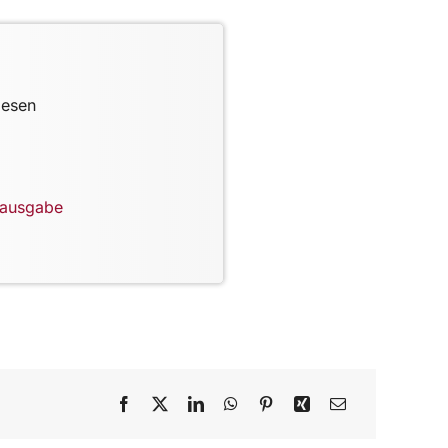
lesen
lausgabe