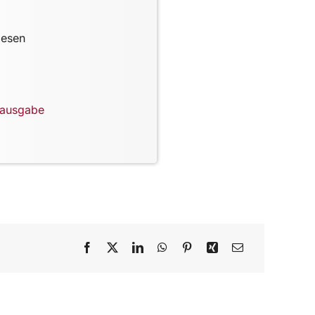
lesen
lausgabe