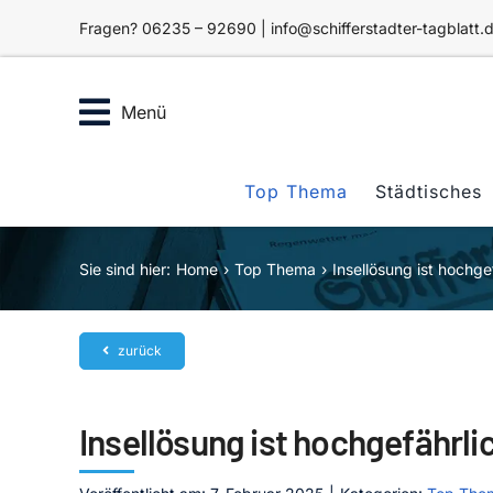
Zum
Fragen? 06235 – 92690 | info@schifferstadter-tagblatt.
Inhalt
springen
Menü
Top Thema
Städtisches
Sie sind hier:
Home
Top Thema
Insellösung ist hochge
zurück
Insellösung ist hochgefährli