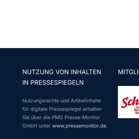
NUTZUNG VON INHALTEN
MITGLI
IN PRESSESPIEGELN
Nutzungsrechte und Artikelinhalte
für digitale Pressespiegel erhalten
Sie über die PMG Presse-Monitor
GmbH unter
www.pressemonitor.de
.