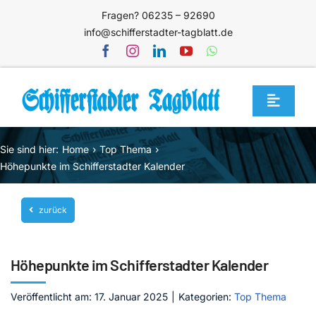
Zum
Fragen? 06235 – 92690
Inhalt
info@schifferstadter-tagblatt.de
springen
Toggle
Navigat
Home
Sie sind hier:
Home
Top Thema
Themen
Höhepunkte im Schifferstadter Kalender
Blog
zurück
Unternehmen
Service
Höhepunkte im Schifferstadter Kalender
Mediathek
Veröffentlicht am: 17. Januar 2025
|
Kategorien:
Top Thema
Jetzt abonnieren