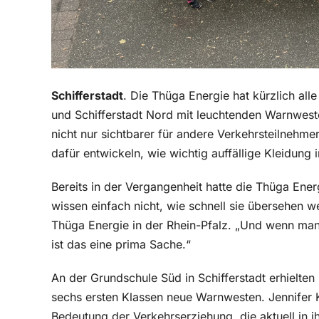
Schifferstadt
. Die Thüga Energie hat kürzlich all
und Schifferstadt Nord mit leuchtenden Warnweste
nicht nur sichtbarer für andere Verkehrsteilnehm
dafür entwickeln, wie wichtig auffällige Kleidung i
Bereits in der Vergangenheit hatte die Thüga Ene
wissen einfach nicht, wie schnell sie übersehen w
Thüga Energie in der Rhein-Pfalz. „Und wenn man
ist das eine prima Sache.“
An der Grundschule Süd in Schifferstadt erhielte
sechs ersten Klassen neue Warnwesten. Jennifer Ka
Bedeutung der Verkehrserziehung, die aktuell in ih