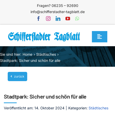
Zum
Fragen? 06235 – 92690
Inhalt
info@schifferstadter-tagblatt.de
springen
Toggle
Navigat
Home
Sie sind hier:
Home
Städtisches
Themen
Stadtpark: Sicher und schön für alle
Blog
zurück
Unternehmen
Service
Stadtpark: Sicher und schön für alle
Mediathek
Veröffentlicht am: 14. Oktober 2024
|
Kategorien:
Städtisches
Jetzt abonnieren