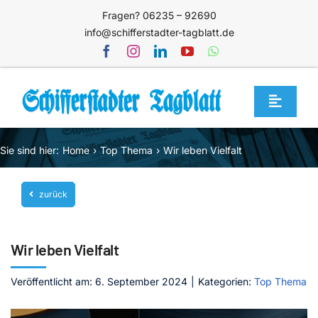
Zum
Fragen? 06235 – 92690
Inhalt
info@schifferstadter-tagblatt.de
springen
Toggle
Navigat
Home
Sie sind hier:
Home
Top Thema
Wir leben Vielfalt
Themen
zurück
Blog
Unternehmen
Wir leben Vielfalt
Service
Veröffentlicht am: 6. September 2024
|
Kategorien:
Top Thema
Mediathek
Jetzt abonnieren