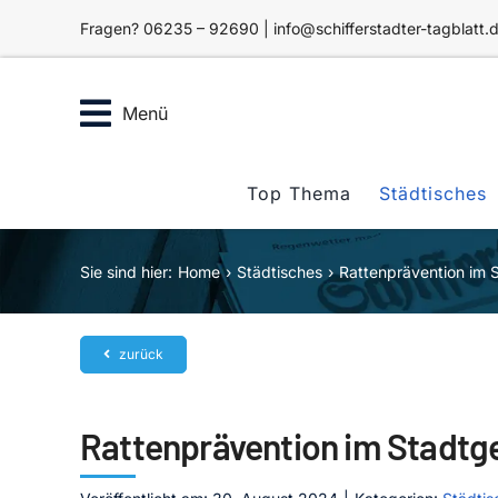
Zum
Fragen? 06235 – 92690 | info@schifferstadter-tagblatt.
Inhalt
springen
Menü
Top Thema
Städtisches
Sie sind hier:
Home
Städtisches
Rattenprävention im 
zurück
Rattenprävention im Stadtg