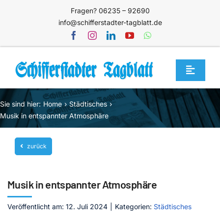
Zum
Fragen? 06235 – 92690
Inhalt
info@schifferstadter-tagblatt.de
springen
Toggle
Navigat
Home
Sie sind hier:
Home
Städtisches
Themen
Musik in entspannter Atmosphäre
Blog
zurück
Unternehmen
Service
Musik in entspannter Atmosphäre
Mediathek
Veröffentlicht am: 12. Juli 2024
|
Kategorien:
Städtisches
Jetzt abonnieren