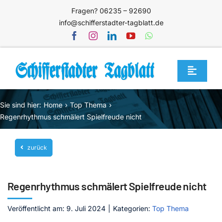
Zum
Fragen? 06235 – 92690
Inhalt
info@schifferstadter-tagblatt.de
springen
Toggle
Navigat
Home
Sie sind hier:
Home
Top Thema
Themen
Regenrhythmus schmälert Spielfreude nicht
Blog
zurück
Unternehmen
Service
Regenrhythmus schmälert Spielfreude nicht
Mediathek
Veröffentlicht am: 9. Juli 2024
|
Kategorien:
Top Thema
Jetzt abonnieren