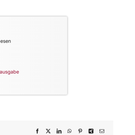
lesen
lausgabe