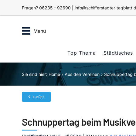
Zum
Fragen? 06235 – 92690 | info@schifferstadter-tagblatt.
Inhalt
springen
Menü
Top Thema
Städtisches
Sie sind hier:
Home
Aus den Vereinen
Schnuppertag be
zurück
Schnuppertag beim Musikver