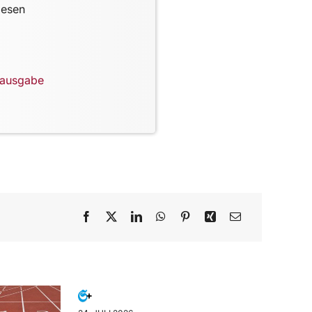
lesen
lausgabe