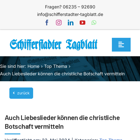
Zum
Fragen? 06235 – 92690
Inhalt
info@schifferstadter-tagblatt.de
springen
Toggle
Navigat
Home
Sie sind hier:
Home
Top Thema
Themen
Auch Liebeslieder können die christliche Botschaft vermitteln
Blog
zurück
Unternehmen
Service
Auch Liebeslieder können die christliche
Mediathek
Botschaft vermitteln
Jetzt abonnieren