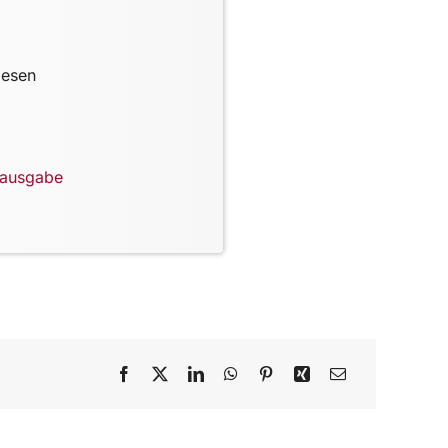
lesen
lausgabe