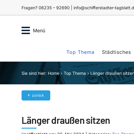
Zum
Fragen? 06235 – 92690 | info@schifferstadter-tagblatt.
Inhalt
springen
Menü
Top Thema
Städtisches
Sie sind hier:
Home
Top Thema
Länger draußen sitze
zurück
Länger draußen sitzen