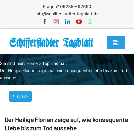
Zum
Fragen? 06235 – 92690
Inhalt
info@schifferstadter-tagblatt.de
springen
Toggle
Navigat
Home
Sie sind hier:
Home
Top Thema
Themen
Der Heilige Florian zeige auf, wie konsequente Liebe bis zum Tod
aussehe
Blog
Unternehmen
zurück
Service
Der Heilige Florian zeige auf, wie konsequente
Mediathek
Liebe bis zum Tod aussehe
Jetzt abonnieren