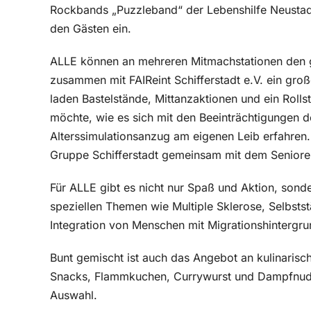
Rockbands „Puzzleband“ der Lebenshilfe Neustad
den Gästen ein.
ALLE können an mehreren Mitmachstationen den g
zusammen mit FAIReint Schifferstadt e.V. ein gro
laden Bastelstände, Mittanzaktionen und ein Roll
möchte, wie es sich mit den Beeinträchtigungen de
Alterssimulationsanzug am eigenen Leib erfahren. 
Gruppe Schifferstadt gemeinsam mit dem Seniorenb
Für ALLE gibt es nicht nur Spaß und Aktion, sond
speziellen Themen wie Multiple Sklerose, Selbstst
Integration von Menschen mit Migrationshintergru
Bunt gemischt ist auch das Angebot an kulinarisc
Snacks, Flammkuchen, Currywurst und Dampfnude
Auswahl.