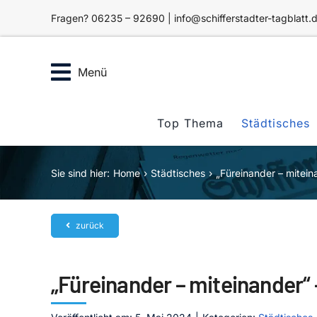
Zum
Fragen? 06235 – 92690 | info@schifferstadter-tagblatt.
Inhalt
springen
Menü
Top Thema
Städtisches
Sie sind hier:
Home
Städtisches
„Füreinander – miteina
zurück
„Füreinander – miteinander“ 