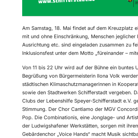
Am Samstag, 18. Mai findet auf dem Kreuzplatz ein
mit und ohne Einschränkung, Menschen jeglicher He
Ausrichtung etc. sind eingeladen zusammen zu feie
Inklusionsfest unter dem Motto „füreinander – mit
Von 11 bis 22 Uhr wird auf der Bühne ein buntes 
Begrüßung von Bürgermeisterin Ilona Volk werden
städtischen Klimaschutzmanagerinnen in Kooperat
sowie den Stadtwerken Schifferstadt vergeben. Da
Clubs der Lebenshilfe Speyer-Schifferstadt e.V. g
Stimmung. Der Chor Cantiamo der MGV Concordia 
Pop. Die Combinationis, eine Jonglage- und Art
der Ludwigshafener Werkstätten, sorgen mit ihre
Gebärdenchor „Voice Hands“ macht Musik sichtbar