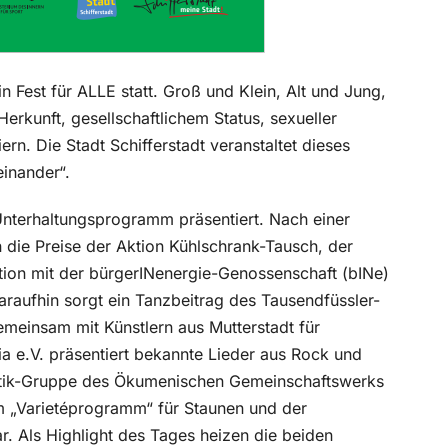
 Fest für ALLE statt. Groß und Klein, Alt und Jung,
rkunft, gesellschaftlichem Status, sexueller
rn. Die Stadt Schifferstadt veranstaltet dieses
einander“.
Unterhaltungsprogramm präsentiert. Nach einer
 die Preise der Aktion Kühlschrank-Tausch, der
ion mit der bürgerINenergie-Genossenschaft (bINe)
raufhin sorgt ein Tanzbeitrag des Tausendfüssler-
emeinsam mit Künstlern aus Mutterstadt für
e.V. präsentiert bekannte Lieder aus Rock und
istik-Gruppe des Ökumenischen Gemeinschaftswerks
m „Varietéprogramm“ für Staunen und der
. Als Highlight des Tages heizen die beiden