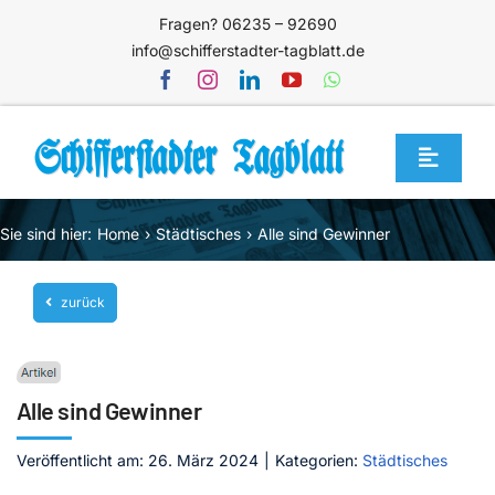
Zum
Fragen? 06235 – 92690
Inhalt
info@schifferstadter-tagblatt.de
springen
Toggle
Navigat
Home
Sie sind hier:
Home
Städtisches
Alle sind Gewinner
Themen
zurück
Blog
Unternehmen
Service
Alle sind Gewinner
Mediathek
Veröffentlicht am: 26. März 2024
|
Kategorien:
Städtisches
Jetzt abonnieren