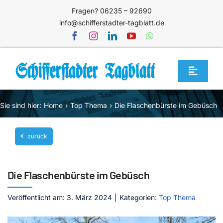
Zum
Fragen? 06235 – 92690
Inhalt
info@schifferstadter-tagblatt.de
springen
Toggle
Navigat
Home
Sie sind hier:
Home
Top Thema
Die Flaschenbürste im Gebüsch
Themen
zurück
Blog
Unternehmen
Die Flaschenbürste im Gebüsch
Service
Veröffentlicht am: 3. März 2024
|
Kategorien:
Top Thema
Mediathek
Jetzt abonnieren