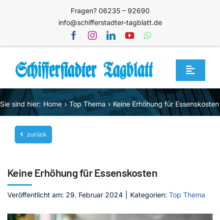
Zum
Fragen? 06235 – 92690
Inhalt
info@schifferstadter-tagblatt.de
springen
Toggle
Navigat
Home
Sie sind hier:
Home
Top Thema
Keine Erhöhung für Essenskosten
Themen
zurück
Blog
Unternehmen
Keine Erhöhung für Essenskosten
Service
Veröffentlicht am: 29. Februar 2024
|
Kategorien:
Top Thema
Mediathek
Jetzt abonnieren