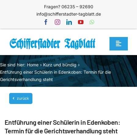
Zum
Fragen? 06235 – 92690
Inhalt
info@schifferstadter-tagblatt.de
springen
Toggle
Navigat
Home
Sie sind hier:
Home
Kurz und bündig
Themen
Entführung einer Schülerin in Edenkoben: Termin für die
Gerichtsverhandlung steht
Blog
Unternehmen
zurück
Service
Entführung einer Schülerin in Edenkoben:
Mediathek
Termin für die Gerichtsverhandlung steht
Jetzt abonnieren