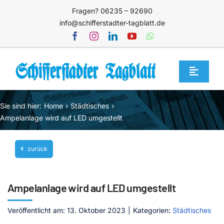
Zum
Fragen? 06235 – 92690
Inhalt
info@schifferstadter-tagblatt.de
springen
Toggle
Navigat
Home
Sie sind hier:
Home
Städtisches
Themen
Ampelanlage wird auf LED umgestellt
Blog
zurück
Unternehmen
Service
Ampelanlage wird auf LED umgestellt
Mediathek
Veröffentlicht am: 13. Oktober 2023
|
Kategorien:
Städtisches
Jetzt abonnieren