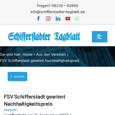
Zum
Fragen? 06235 – 92690
Inhalt
info@schifferstadter-tagblatt.de
springen
Toggle
Navigat
Home
Sie sind hier:
Home
Aus den Vereinen
Themen
FSV Schifferstadt gewinnt Nachhaltigkeitspreis
Blog
zurück
Unternehmen
Service
FSV Schifferstadt gewinnt
Mediathek
Nachhaltigkeitspreis
Jetzt abonnieren