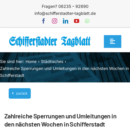
Zum
Fragen? 06235 – 92690
Inhalt
info@schifferstadter-tagblatt.de
springen
Toggle
Navigat
Home
Sie sind hier:
Home
Städtisches
Themen
Zahlreiche Sperrungen und Umleitungen in den nächsten Wochen in
Schifferstadt
Blog
Unternehmen
zurück
Service
Zahlreiche Sperrungen und Umleitungen in
Mediathek
den nächsten Wochen in Schifferstadt
Jetzt abonnieren