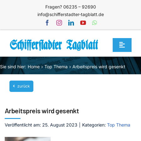
Zum
Fragen? 06235 – 92690
Inhalt
info@schifferstadter-tagblatt.de
springen
Toggle
Navigat
Home
Sie sind hier:
Home
Top Thema
Arbeitspreis wird gesenkt
Themen
zurück
Blog
Unternehmen
Arbeitspreis wird gesenkt
Service
Veröffentlicht am: 25. August 2023
|
Kategorien:
Top Thema
Mediathek
Jetzt abonnieren