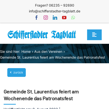
Zum
Fragen? 06235 – 92690
Inhalt
info@schifferstadter-tagblatt.de
springen
Toggle
Navigat
Home
Sie sind hier:
Home
Aus den Vereinen
Themen
Gemeinde St. Laurentius feiert am Wochenende das Patronatsfest
Blog
zurück
Unternehmen
Service
Gemeinde St. Laurentius feiert am
Mediathek
Wochenende das Patronatsfest
Jetzt abonnieren