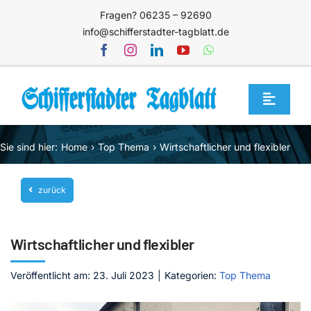
Zum
Fragen? 06235 – 92690
Inhalt
info@schifferstadter-tagblatt.de
springen
Toggle
Navigat
Home
Sie sind hier:
Home
Top Thema
Wirtschaftlicher und flexibler
Themen
zurück
Blog
Unternehmen
Wirtschaftlicher und flexibler
Service
Veröffentlicht am: 23. Juli 2023
|
Kategorien:
Top Thema
Mediathek
Jetzt abonnieren