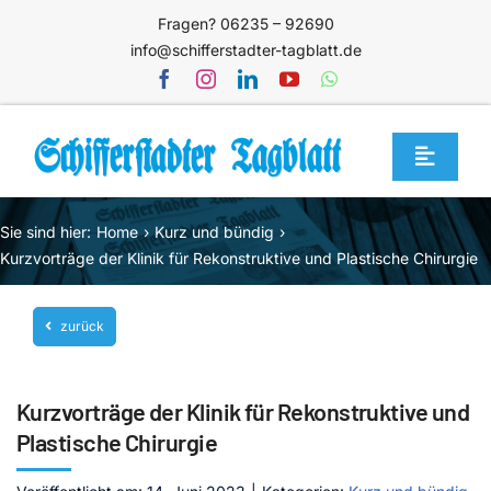
Zum
Fragen? 06235 – 92690
Inhalt
info@schifferstadter-tagblatt.de
springen
Toggle
Navigat
Home
Sie sind hier:
Home
Kurz und bündig
Themen
Kurzvorträge der Klinik für Rekonstruktive und Plastische Chirurgie
Blog
zurück
Unternehmen
Service
Kurzvorträge der Klinik für Rekonstruktive und
Mediathek
Plastische Chirurgie
Jetzt abonnieren