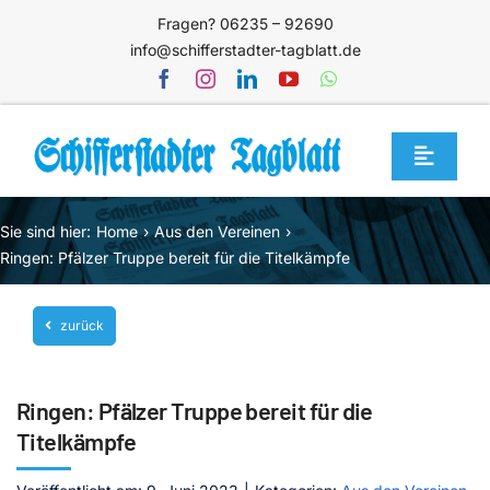
Zum
Fragen? 06235 – 92690
Inhalt
info@schifferstadter-tagblatt.de
springen
Toggle
Navigat
Home
Sie sind hier:
Home
Aus den Vereinen
Themen
Ringen: Pfälzer Truppe bereit für die Titelkämpfe
Blog
zurück
Unternehmen
Service
Ringen: Pfälzer Truppe bereit für die
Mediathek
Titelkämpfe
Jetzt abonnieren