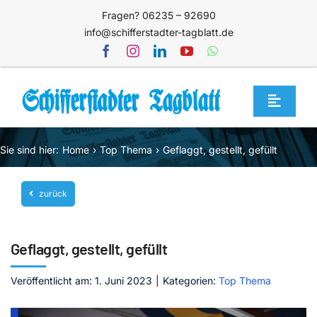
Zum
Fragen? 06235 – 92690
Inhalt
info@schifferstadter-tagblatt.de
springen
Toggle
Navigat
Home
Sie sind hier:
Home
Top Thema
Geflaggt, gestellt, gefüllt
Themen
zurück
Blog
Unternehmen
Geflaggt, gestellt, gefüllt
Service
Veröffentlicht am: 1. Juni 2023
|
Kategorien:
Top Thema
Mediathek
Jetzt abonnieren