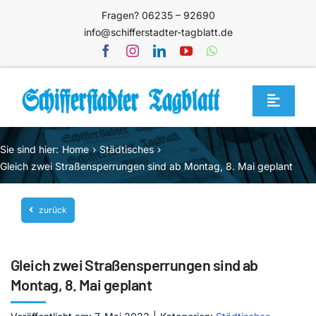
Zum
Fragen? 06235 – 92690
Inhalt
info@schifferstadter-tagblatt.de
springen
Toggle
Navigat
Home
Sie sind hier:
Home
Städtisches
Themen
Gleich zwei Straßensperrungen sind ab Montag, 8. Mai geplant
Blog
zurück
Unternehmen
Service
Gleich zwei Straßensperrungen sind ab
Mediathek
Montag, 8. Mai geplant
Jetzt abonnieren