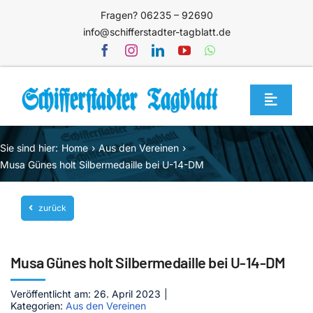
Zum
Fragen? 06235 – 92690
Inhalt
info@schifferstadter-tagblatt.de
springen
Toggle
Navigat
Home
Sie sind hier:
Home
Aus den Vereinen
Themen
Musa Günes holt Silbermedaille bei U-14-DM
Blog
zurück
Unternehmen
Service
Musa Günes holt Silbermedaille bei U-14-DM
Mediathek
Veröffentlicht am: 26. April 2023
|
Kategorien:
Aus den Vereinen
Jetzt abonnieren