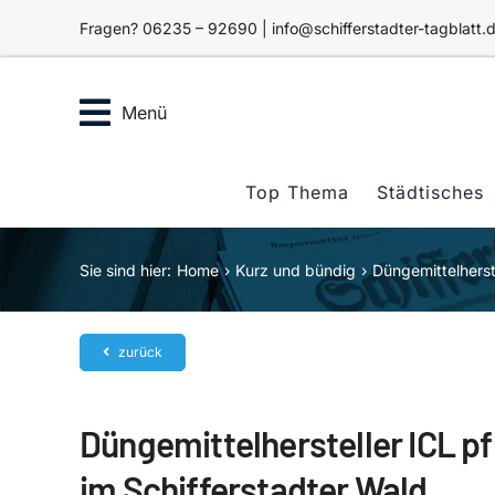
Zum
Fragen? 06235 – 92690 | info@schifferstadter-tagblatt.
Inhalt
springen
Menü
Top Thema
Städtisches
Sie sind hier:
Home
Kurz und bündig
Düngemittelherst
zurück
Düngemittelhersteller ICL pf
im Schifferstadter Wald