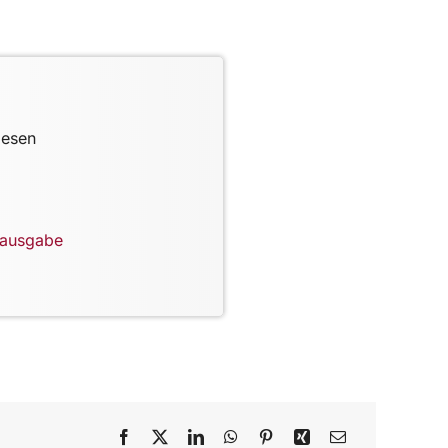
lesen
lausgabe