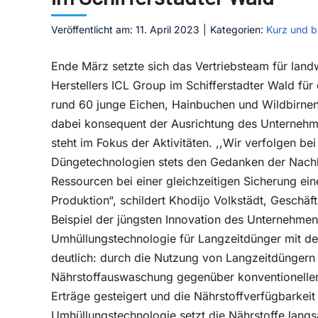
Veröffentlicht am: 11. April 2023
|
Kategorien:
Kurz und b
Ende März setzte sich das Vertriebsteam für landw
Herstellers ICL Group im Schifferstadter Wald für
rund 60 junge Eichen, Hainbuchen und Wildbirnen
dabei konsequent der Ausrichtung des Unternehme
steht im Fokus der Aktivitäten. ,,Wir verfolgen be
Düngetechnologien stets den Gedanken der Nach
Ressourcen bei einer gleichzeitigen Sicherung ein
Produktion“, schildert Khodijo Volkstädt, Geschä
Beispiel der jüngsten Innovation des Unternehmen
Umhüllungstechnologie für Langzeitdünger mit de
deutlich: durch die Nutzung von Langzeitdüngern 
Nährstoffauswaschung gegenüber konventionellen 
Erträge gesteigert und die Nährstoffverfügbarkeit
Umhüllungstechnologie setzt die Nährstoffe lang