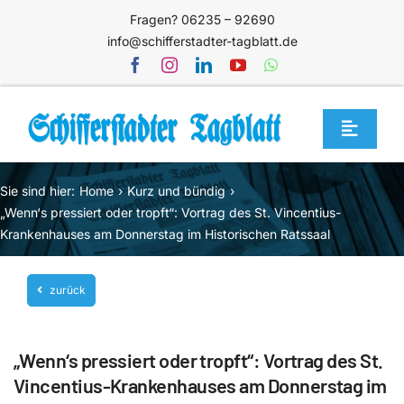
Zum
Fragen? 06235 – 92690
Inhalt
info@schifferstadter-tagblatt.de
springen
Toggle
Navigat
Home
Sie sind hier:
Home
Kurz und bündig
Themen
„Wenn‘s pressiert oder tropft“: Vortrag des St. Vincentius-
Krankenhauses am Donnerstag im Historischen Ratssaal
Blog
Unternehmen
zurück
Service
„Wenn‘s pressiert oder tropft“: Vortrag des St.
Mediathek
Vincentius-Krankenhauses am Donnerstag im
Jetzt abonnieren