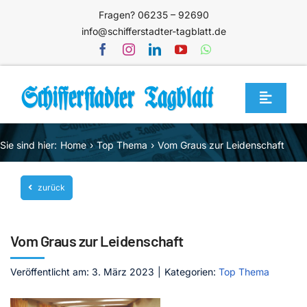
Zum
Fragen? 06235 – 92690
Inhalt
info@schifferstadter-tagblatt.de
springen
Toggle
Navigat
Home
Sie sind hier:
Home
Top Thema
Vom Graus zur Leidenschaft
Themen
zurück
Blog
Unternehmen
Vom Graus zur Leidenschaft
Service
Veröffentlicht am: 3. März 2023
|
Kategorien:
Top Thema
Mediathek
Jetzt abonnieren