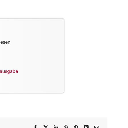
lesen
lausgabe