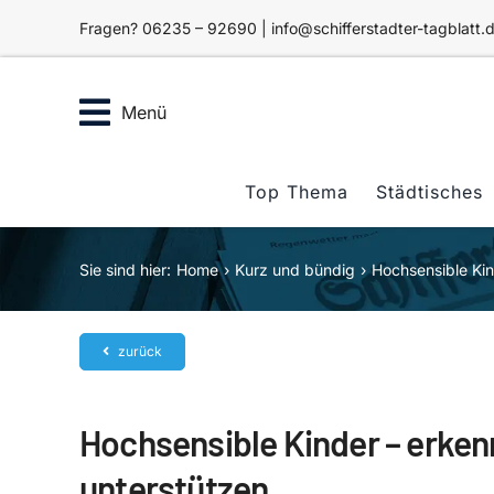
Zum
Fragen? 06235 – 92690 | info@schifferstadter-tagblatt.
Inhalt
springen
Menü
Top Thema
Städtisches
Sie sind hier:
Home
Kurz und bündig
Hochsensible Kin
zurück
Hochsensible Kinder – erken
unterstützen