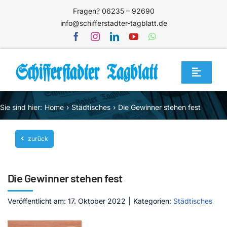
Zum
Fragen? 06235 – 92690
Inhalt
info@schifferstadter-tagblatt.de
springen
Toggle
Navigat
Home
Sie sind hier:
Home
Städtisches
Die Gewinner stehen fest
Themen
zurück
Blog
Unternehmen
Die Gewinner stehen fest
Service
Veröffentlicht am: 17. Oktober 2022
|
Kategorien:
Städtisches
Mediathek
Jetzt abonnieren