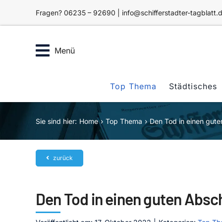
Zum
Fragen? 06235 – 92690 | info@schifferstadter-tagblatt.
Inhalt
springen
Menü
Top Thema
Städtisches
Sie sind hier:
Home
Top Thema
Den Tod in einen gut
zurück
Den Tod in einen guten Absc