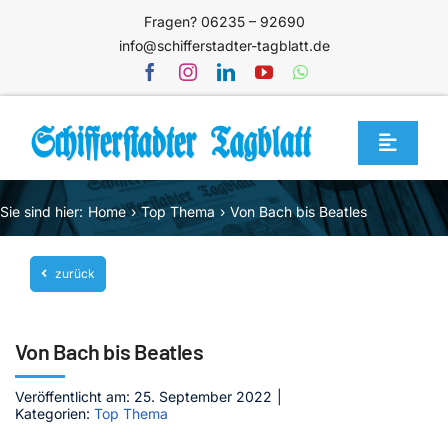
Zum
Fragen? 06235 – 92690
Inhalt
info@schifferstadter-tagblatt.de
springen
Toggle
Navigat
Home
Sie sind hier:
Home
Top Thema
Von Bach bis Beatles
Themen
zurück
Blog
Unternehmen
Von Bach bis Beatles
Service
Veröffentlicht am: 25. September 2022
|
Mediathek
Kategorien:
Top Thema
Jetzt abonnieren