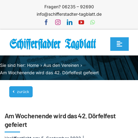
Zum
Fragen? 06235 – 92690
Inhalt
info@schifferstadter-tagblatt.de
springen
Toggle
Navigat
Home
Sie sind hier:
Home
Aus den Vereinen
Themen
Am Wochenende wird das 42. Dörfelfest gefeiert
Blog
zurück
Unternehmen
Service
Am Wochenende wird das 42. Dörfelfest
Mediathek
gefeiert
Jetzt abonnieren