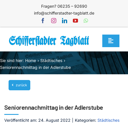
Zum
Fragen? 06235 – 92690
Inhalt
info@schifferstadter-tagblatt.de
springen
Toggle
Navigat
Home
Sie sind hier:
Home
Städtisches
Themen
Seniorennachmittag in der Adlerstube
Blog
zurück
Unternehmen
Service
Seniorennachmittag in der Adlerstube
Mediathek
Veröffentlicht am: 24. August 2022
|
Kategorien:
Städtisches
Jetzt abonnieren