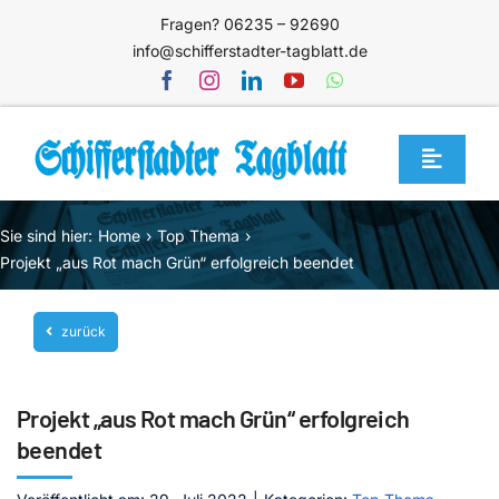
Zum
Fragen? 06235 – 92690
Inhalt
info@schifferstadter-tagblatt.de
springen
Toggle
Navigat
Home
Sie sind hier:
Home
Top Thema
Themen
Projekt „aus Rot mach Grün“ erfolgreich beendet
Blog
zurück
Unternehmen
Service
Projekt „aus Rot mach Grün“ erfolgreich
Mediathek
beendet
Jetzt abonnieren