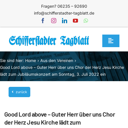
Zum
Fragen? 06235 – 92690
Inhalt
info@schifferstadter-tagblatt.de
springen
Toggle
Navigat
Home
Sie sind hier:
Home
Aus den Vereinen
Themen
Good Lord above – Guter Herr über uns Chor der Herz Jesu Kirche
lädt zum Jubiläumskonzert am Sonntag, 3. Juli 2022 ein
Blog
Unternehmen
zurück
Service
Good Lord above – Guter Herr über uns Chor
Mediathek
der Herz Jesu Kirche lädt zum
Jetzt abonnieren