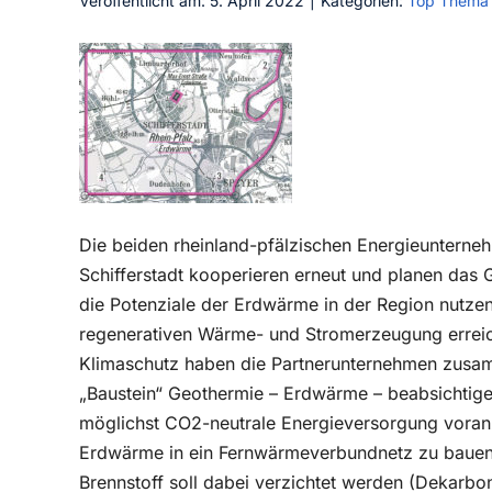
Veröffentlicht am: 5. April 2022
|
Kategorien:
Top Thema
Die beiden rheinland-pfälzischen Energieunter
Schifferstadt kooperieren erneut und planen das 
die Potenziale der Erdwärme in der Region nutze
regenerativen Wärme- und Stromerzeugung erreic
Klimaschutz haben die Partnerunternehmen zusa
„Baustein“ Geothermie – Erdwärme – beabsichtige
möglichst CO2-neutrale Energieversorgung voran
Erdwärme in ein Fernwärmeverbundnetz zu bauen u
Brennstoff soll dabei verzichtet werden (Dekarbo