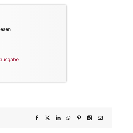
lesen
lausgabe