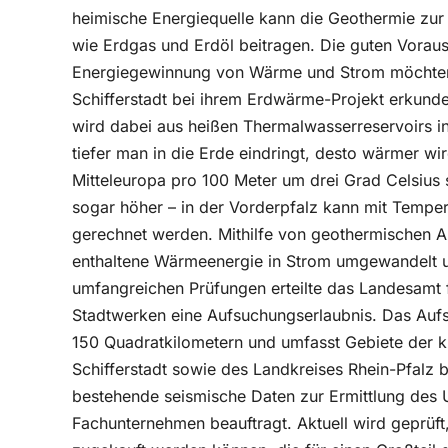
heimische Energiequelle kann die Geothermie zur
wie Erdgas und Erdöl beitragen. Die guten Vorau
Energiegewinnung von Wärme und Strom möchten 
Schifferstadt bei ihrem Erdwärme-Projekt erkunde
wird dabei aus heißen Thermalwasserreservoirs i
tiefer man in die Erde eindringt, desto wärmer wir
Mitteleuropa pro 100 Meter um drei Grad Celsius 
sogar höher – in der Vorderpfalz kann mit Temper
gerechnet werden. Mithilfe von geothermischen A
enthaltene Wärmeenergie in Strom umgewandelt 
umfangreichen Prüfungen erteilte das Landesamt
Stadtwerken eine Aufsuchungserlaubnis. Das Aufs
150 Quadratkilometern und umfasst Gebiete der kr
Schifferstadt sowie des Landkreises Rhein-Pfal
bestehende seismische Daten zur Ermittlung des 
Fachunternehmen beauftragt. Aktuell wird geprüf