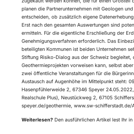
zugekauft werden können, die für einen Großteil 
planen die Partnerunternehmen mit Geologen und 
entscheiden, ob zusätzlich eigene Datenerhebu
Erst nach den gesamten Auswertungen sind potenz
ermitteln. Für die eigentliche Erschließung der 
Genehmigungsverfahren erforderlich. Das Einbez
beteiligten Kommunen ist beiden Unternehmen se
Stiftung Risiko-Dialog aus der Schweiz begleitet,
Geothermieprojekten vorweisen kann, selbst aber k
zwei öffentliche Veranstaltungen für die Bürgerin
Austausch auf Augenhöhe im Mittelpunkt steht: 0
Hasenpfühlerweide 2, 67346 Speyer 24.05.2022, 
Realschule Plus), Neustückweg 2, 67105 Schiffer
speyer.de/geothermie, www.sw-schifferstadt.de/
Weiterlesen?
Den ausführlichen Artikel lest Ihr 