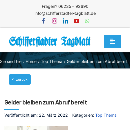
Zum
Fragen? 06235 – 92690
Inhalt
info@schifferstadter-tagblatt.de
springen
Toggle
Navigat
Home
Sie sind hier:
Home
Top Thema
Gelder bleiben zum Abruf bereit
Themen
zurück
Blog
Unternehmen
Gelder bleiben zum Abruf bereit
Service
Veröffentlicht am: 22. März 2022
|
Kategorien:
Top Thema
Mediathek
Jetzt abonnieren