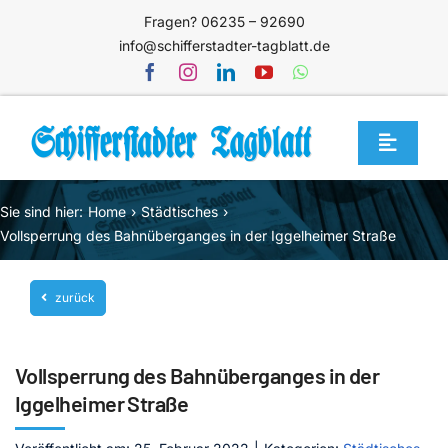
Zum
Fragen? 06235 – 92690
Inhalt
info@schifferstadter-tagblatt.de
springen
Toggle
Navigat
Home
Sie sind hier:
Home
Städtisches
Themen
Vollsperrung des Bahnüberganges in der Iggelheimer Straße
Blog
zurück
Unternehmen
Service
Vollsperrung des Bahnüberganges in der
Mediathek
Iggelheimer Straße
Jetzt abonnieren