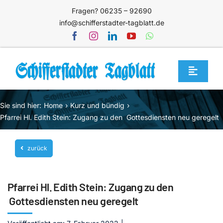
Zum
Fragen? 06235 – 92690
Inhalt
info@schifferstadter-tagblatt.de
springen
Toggle
Navigat
Home
Sie sind hier:
Home
Kurz und bündig
Themen
Pfarrei Hl. Edith Stein: Zugang zu den Gottesdiensten neu geregelt
Blog
zurück
Unternehmen
Service
Pfarrei Hl. Edith Stein: Zugang zu den
Mediathek
Gottesdiensten neu geregelt
Jetzt abonnieren