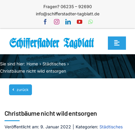
Zum
Fragen? 06235 – 92690
Inhalt
info@schifferstadter-tagblatt.de
springen
Toggle
Navigat
Home
Sie sind hier:
Home
Städtisches
Themen
Christbäume nicht wild entsorgen
Blog
zurück
Unternehmen
Service
Christbäume nicht wild entsorgen
Mediathek
Veröffentlicht am: 9. Januar 2022
|
Kategorien:
Städtisches
Jetzt abonnieren