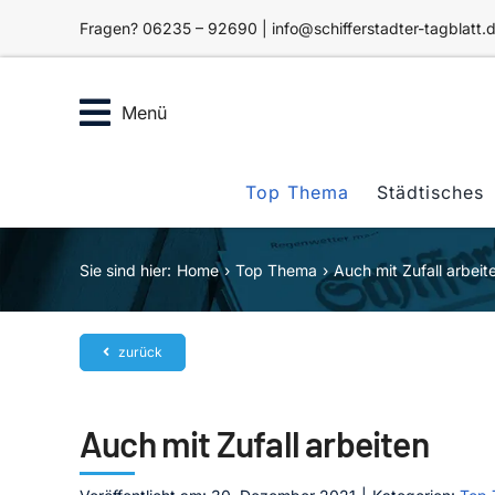
Zum
Fragen? 06235 – 92690 | info@schifferstadter-tagblatt.
Inhalt
springen
Menü
Top Thema
Städtisches
Sie sind hier:
Home
Top Thema
Auch mit Zufall arbeit
zurück
Auch mit Zufall arbeiten