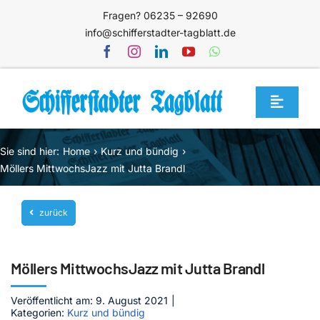
Zum
Fragen? 06235 – 92690
Inhalt
info@schifferstadter-tagblatt.de
springen
Toggle
Navigat
Home
Sie sind hier:
Home
Kurz und bündig
Themen
Möllers MittwochsJazz mit Jutta Brandl
Blog
zurück
Unternehmen
Service
Möllers MittwochsJazz mit Jutta Brandl
Mediathek
Veröffentlicht am: 9. August 2021
|
Kategorien:
Kurz und bündig
Jetzt abonnieren