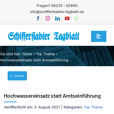
Zum
Fragen? 06235 – 92690
Inhalt
info@schifferstadter-tagblatt.de
springen
Toggle
Navigat
Home
Sie sind hier:
Home
Top Thema
Themen
Hochwassereinsatz statt Amtseinführung
Blog
zurück
Unternehmen
Service
Hochwassereinsatz statt Amtseinführung
Mediathek
Veröffentlicht am: 3. August 2021
|
Kategorien:
Top Thema
Jetzt abonnieren