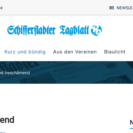
de
NEWSLE
Kurz und bündig
Aus den Vereinen
Blaulicht
und beschämend
mend
N